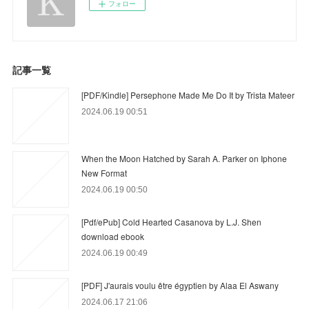
フォロー
記事一覧
[PDF/Kindle] Persephone Made Me Do It by Trista Mateer
2024.06.19 00:51
When the Moon Hatched by Sarah A. Parker on Iphone
New Format
2024.06.19 00:50
[Pdf/ePub] Cold Hearted Casanova by L.J. Shen
download ebook
2024.06.19 00:49
[PDF] J'aurais voulu être égyptien by Alaa El Aswany
2024.06.17 21:06