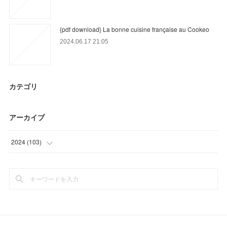
{pdf download} La bonne cuisine française au Cookeo
2024.06.17 21:05
カテゴリ
アーカイブ
2024
(
103
)
(
58
)
(
45
)